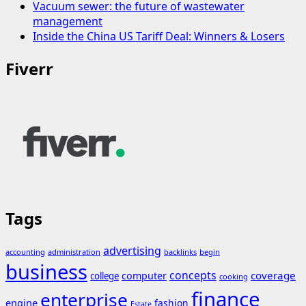
Vacuum sewer: the future of wastewater
management
Inside the China US Tariff Deal: Winners & Losers
Fiverr
Tags
advertising
accounting
administration
backlinks
begin
business
concepts
coverage
computer
college
cooking
finance
enterprise
engine
fashion
Estate