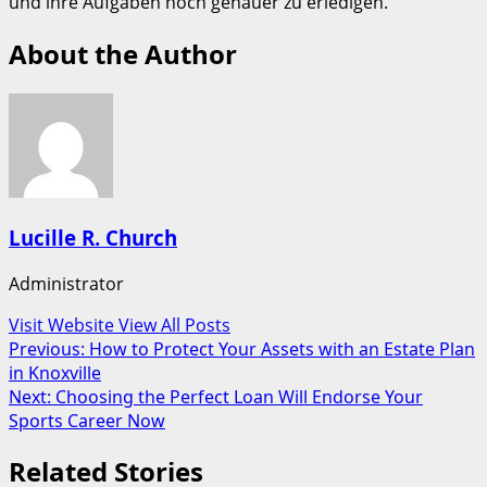
und ihre Aufgaben noch genauer zu erledigen.
About the Author
Lucille R. Church
Administrator
Visit Website
View All Posts
Post
Previous:
How to Protect Your Assets with an Estate Plan
in Knoxville
navigation
Next:
Choosing the Perfect Loan Will Endorse Your
Sports Career Now
Related Stories