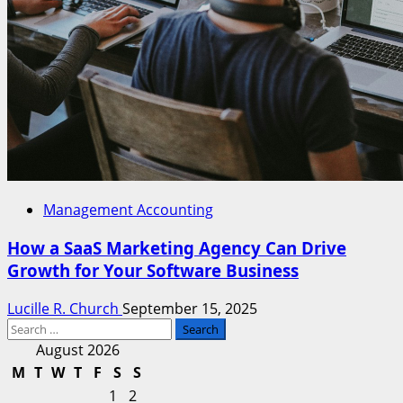
Management Accounting
How a SaaS Marketing Agency Can Drive
Growth for Your Software Business
Lucille R. Church
September 15, 2025
Search
for:
August 2026
M
T
W
T
F
S
S
1
2