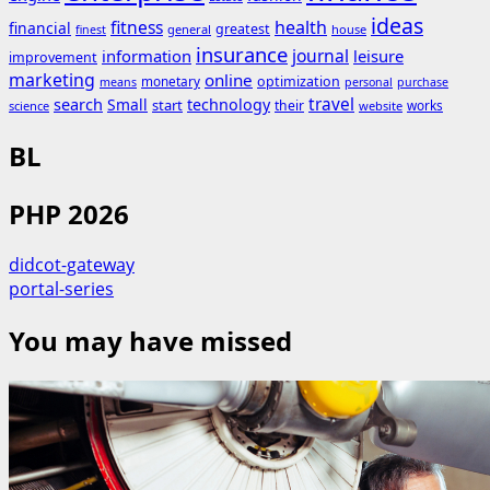
ideas
fitness
health
financial
greatest
general
house
finest
insurance
journal
information
leisure
improvement
marketing
online
monetary
optimization
means
personal
purchase
search
travel
Small
technology
start
their
works
science
website
BL
PHP 2026
didcot-gateway
portal-series
You may have missed