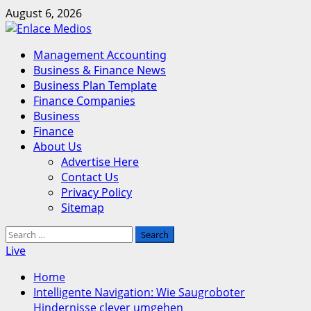
Skip
August 6, 2026
to
content
Primary
Management Accounting
Menu
Business & Finance News
Business Plan Template
Finance Companies
Business
Finance
About Us
Advertise Here
Contact Us
Privacy Policy
Sitemap
Search
for:
Live
Home
Intelligente Navigation: Wie Saugroboter
Hindernisse clever umgehen